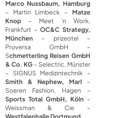
Marco Nussbaum, Hamburg
– Martin Limbeck –
Matze
Knop
– Meet ’n Work,
Frankfurt –
OC&C Strategy,
München
– prizeotel –
Proversa GmbH –
S
chmetterling Reisen GmbH
& Co. KG
– Selectric, Münster
– SIGNUS Medizintechnik –
Smith & Nephew, Marl
–
Soeren Fashion, Hagen –
Sports Total GmbH, Köln
–
Weissman & Cie –
Westfalenhalle Dortmund