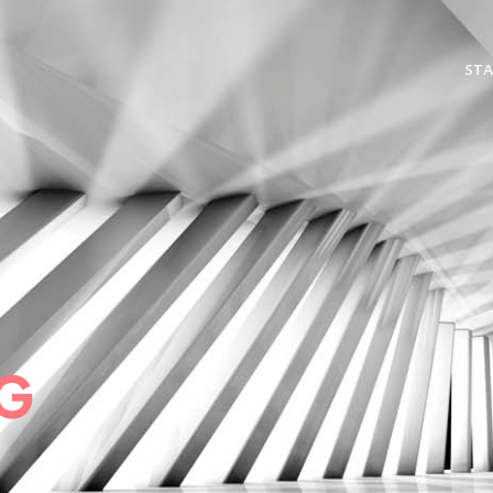
STA
G