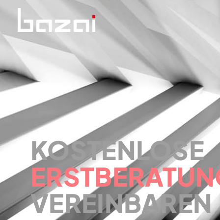
KOSTENLOSE
E
R
S
T
B
E
R
A
T
U
N
VEREINBAREN